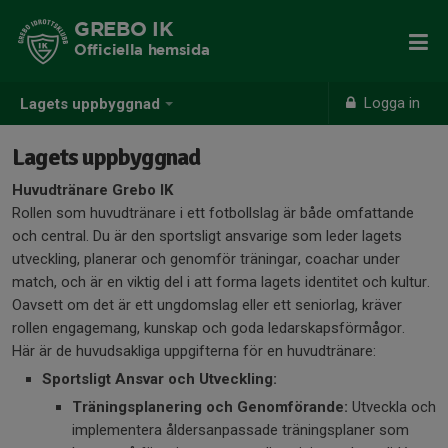
GREBO IK
Officiella hemsida
Logga in
Lagets uppbyggnad
Lagets uppbyggnad
Huvudtränare Grebo IK
Rollen som huvudtränare i ett fotbollslag är både omfattande
och central. Du är den sportsligt ansvarige som leder lagets
utveckling, planerar och genomför träningar, coachar under
match, och är en viktig del i att forma lagets identitet och kultur.
Oavsett om det är ett ungdomslag eller ett seniorlag, kräver
rollen engagemang, kunskap och goda ledarskapsförmågor.
Här är de huvudsakliga uppgifterna för en huvudtränare:
Sportsligt Ansvar och Utveckling:
Träningsplanering och Genomförande:
Utveckla och
implementera åldersanpassade träningsplaner som