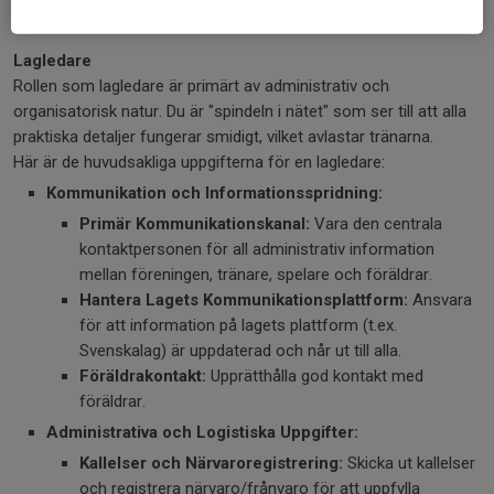
för att förbättra deras teknik och andra färdigheter.
Lagledare
Rollen som lagledare är primärt av administrativ och
organisatorisk natur. Du är "spindeln i nätet" som ser till att alla
praktiska detaljer fungerar smidigt, vilket avlastar tränarna.
Här är de huvudsakliga uppgifterna för en lagledare:
Kommunikation och Informationsspridning:
Primär Kommunikationskanal:
Vara den centrala
kontaktpersonen för all administrativ information
mellan föreningen, tränare, spelare och föräldrar.
Hantera Lagets Kommunikationsplattform:
Ansvara
för att information på lagets plattform (t.ex.
Svenskalag) är uppdaterad och når ut till alla.
Föräldrakontakt:
Upprätthålla god kontakt med
föräldrar.
Administrativa och Logistiska Uppgifter:
Kallelser och Närvaroregistrering:
Skicka ut kallelser
och registrera närvaro/frånvaro för att uppfylla