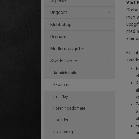
Styrelse
Vårt 
Grebo 
Ungdom
men st
uppgif
Klubbshop
med ny
Domare
eller 
Medlemsavgifter
För at
skulde
Styrdokument
I
Administration
e
K
Ekonomi
a
Fair Play
v
F
Föreningsdomare
G
s
Förälder
F
Inventering
a