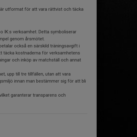
r utformat för att vara rättvist och täcka
bo IK:s verksamhet. Detta symboliserar
 exempel genom årsmötet.
alar också en särskild träningsavgift i
r att täcka kostnaderna för verksamhetens
ingar och inköp av matchställ och annat
upp till tre tillfällen, utan att vara
smiljö innan man bestämmer sig för att bli
vilket garanterar transparens och