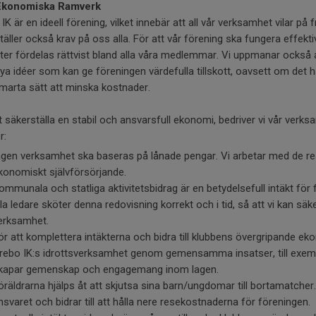
Ekonomiska Ramverk
IK är en ideell förening, vilket innebär att all vår verksamhet vilar på fr
äller också krav på oss alla. För att vår förening ska fungera effekti
ter fördelas rättvist bland alla våra medlemmar. Vi uppmanar också 
a idéer som kan ge föreningen värdefulla tillskott, oavsett om det h
smarta sätt att minska kostnader.
t säkerställa en stabil och ansvarsfull ekonomi, bedriver vi vår verks
r:
ngen verksamhet ska baseras på lånade pengar. Vi arbetar med de resu
konomiskt självförsörjande.
ommunala och statliga aktivitetsbidrag är en betydelsefull intäkt för f
lla ledare sköter denna redovisning korrekt och i tid, så att vi kan säker
erksamhet.
ör att komplettera intäkterna och bidra till klubbens övergripande ekon
rebo IK:s idrottsverksamhet genom gemensamma insatser, till exempe
kapar gemenskap och engagemang inom lagen.
öräldrarna hjälps åt att skjutsa sina barn/ungdomar till bortamatche
nsvaret och bidrar till att hålla nere resekostnaderna för föreningen.