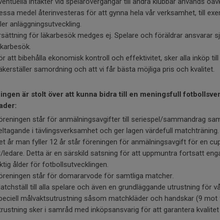
ventuella intäkter vid spelarövergångar till andra klubbar används oavk
essa medel återinvesteras för att gynna hela vår verksamhet, till ex
ller anläggningsutveckling.
rsättning för läkarbesök medges ej. Spelare och föräldrar ansvarar 
äkarbesök.
ör att bibehålla ekonomisk kontroll och effektivitet, sker alla inköp t
äkerställer samordning och att vi får bästa möjliga pris och kvalitet.
ingen är stolt över att kunna bidra till en meningsfull fotbollsv
ader:
öreningen står för anmälningsavgifter till seriespel/sammandrag samt
eltagande i tävlingsverksamhet och ger lagen värdefull matchträning
et år man fyller 12 år står föreningen för anmälningsavgift för en cu
r/ledare. Detta är en särskild satsning för att uppmuntra fortsatt e
iktig ålder för fotbollsutvecklingen.
öreningen står för domararvode för samtliga matcher.
atchställ till alla spelare och även en grundläggande utrustning för vå
peciell målvaktsutrustning såsom matchkläder och handskar (9 mot 
trustning sker i samråd med inköpsansvarig för att garantera kvalit