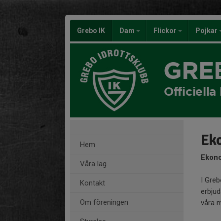
Grebo IK
Dam
Flickor
Pojkar
GRE
Officiell
Ek
Hem
Ekono
Våra lag
I Greb
Kontakt
erbjud
Om föreningen
våra 