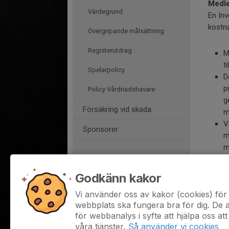
Medle
Värdegrund
En Inv
kostn
Övergripande målsättning
Registerutdrag
M
t
Spelarpolicy
D
p
Policy Vårdnadshavare
g
Försäkring vid skada
m
V
Sponsorer
m
m
M
Börja spela i Grebo IK
m
Godkänn kakor
Fogis
Vi använder oss av kakor (cookies) för 
webbplats ska fungera bra för dig. De
ÖFF
för webbanalys i syfte att hjälpa oss att
SvFF
våra tjänster.
Så använder vi cookies