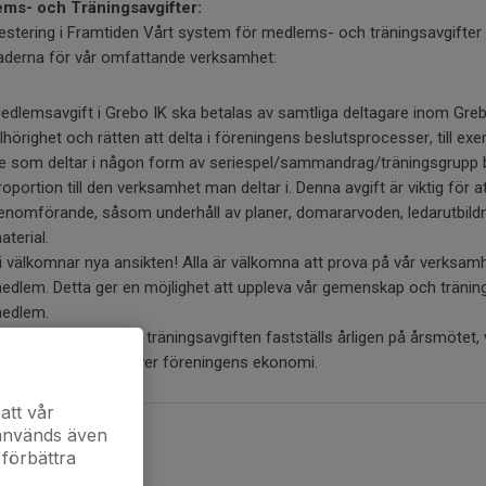
ms- och Träningsavgifter:
estering i Framtiden Vårt system för medlems- och träningsavgifter ä
aderna för vår omfattande verksamhet:
edlemsavgift i Grebo IK ska betalas av samtliga deltagare inom Gre
illhörighet och rätten att delta i föreningens beslutsprocesser, till
e som deltar i någon form av seriespel/sammandrag/träningsgrupp bet
roportion till den verksamhet man deltar i. Denna avgift är viktig fö
enomförande, såsom underhåll av planer, domararvoden, ledarutbildn
aterial.
i välkomnar nya ansikten! Alla är välkomna att prova på vår verksamhet, 
edlem. Detta ger en möjlighet att uppleva vår gemenskap och träning
edlem.
edlemsavgiften och träningsavgiften fastställs årligen på årsmötet, 
edlemsinflytande över föreningens ekonomi.
att vår
 används även
 förbättra