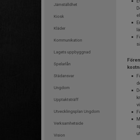
E
Jämställdhet
D
e
Kiosk
E
Kläder
l
F
Kommunikation
s
Lagets uppbyggnad
Fören
Spelarlån
kostn
F
Städansvar
d
Ungdom
D
k
Upptaktsträff
v
Utvecklingsplan Ungdom
F
M
Verksamhetside
s
u
Vision