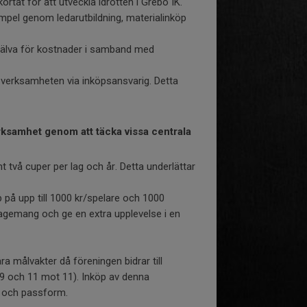
ortat för att utveckla idrotten i Grebo IK.
empel genom ledarutbildning, materialinköp
själva för kostnader i samband med
ill verksamheten via inköpsansvarig. Detta
erksamhet genom att täcka vissa centrala
 två cuper per lag och år. Detta underlättar
.
p på upp till 1000 kr/spelare och 1000
ngagemang och ge en extra upplevelse i en
ra målvakter då föreningen bidrar till
9 och 11 mot 11). Inköp av denna
et och passform.