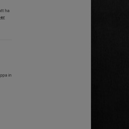
att ha
per
oppa in