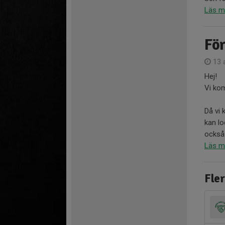
Läs m
För
13 a
Hej!
Vi ko
Då vi 
kan lo
också.
Läs m
Fler