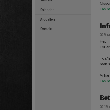
Statistik
Olsson
Läs m
Kalender
Bildgalleri
Inf
Kontakt
8 ju
Hej,
För e
Toa/h
man sw
Vi har
Läs m
Be
18 