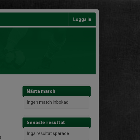
Logga in
Nästa match
Ingen match inbokad
Senaste resultat
Inga resultat sparade
e