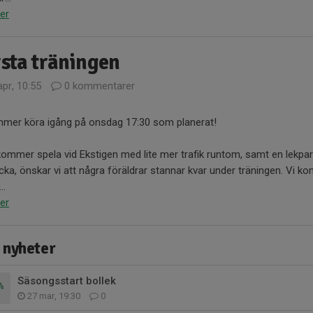
er
sta träningen
pr, 10:55
0 kommentarer
mmer köra igång på onsdag 17:30 som planerat!
kommer spela vid Ekstigen med lite mer trafik runtom, samt en lekp
cka, önskar vi att några föräldrar stannar kvar under träningen. Vi 
..
er
 nyheter
Säsongsstart bollek
27 mar, 19:30
0