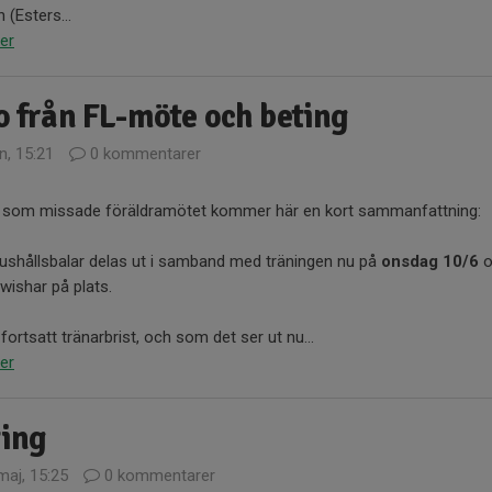
 (Esters...
er
o från FL-möte och beting
n, 15:21
0 kommentarer
r som missade föräldramötet kommer här en kort sammanfattning:
ushållsbalar delas ut i samband med träningen nu på
onsdag 10/6
o
ishar på plats.
 fortsatt tränarbrist, och som det ser ut nu...
er
ting
maj, 15:25
0 kommentarer