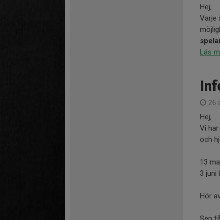
Hej,
Varje 
möjlig
spelar
Läs m
In
26 a
Hej,
Vi har
och hj
13 ma
3 juni
Hör av
Sen får