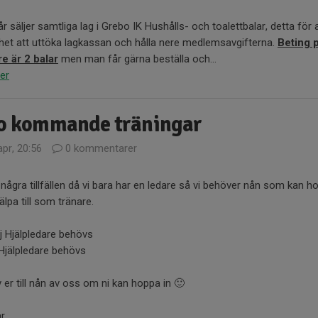
år säljer samtliga lag i Grebo IK Hushålls- och toalettbalar, detta för 
het att uttöka lagkassan och hålla nere medlemsavgifterna.
Beting 
e är 2 balar
men man får gärna beställa och...
er
fo kommande träningar
pr, 20:56
0 kommentarer
 några tillfällen då vi bara har en ledare så vi behöver nån som kan h
älpa till som tränare.
j Hjälpledare behövs
 Hjälpledare behövs
 er till nån av oss om ni kan hoppa in 🙂
...