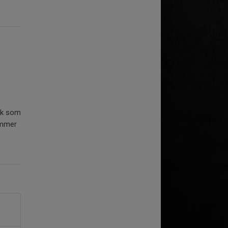
ark som
kommer