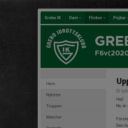
Grebo IK
Dam
Flickor
Pojkar
GRE
F6v(2020
Upp
Hem
Igår
Nyheter
Hej!
Nu är 
Truppen
Matcher
Första
Den h