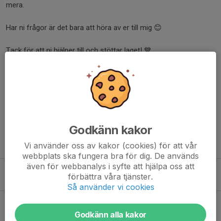
mera.
Har ni frågor är det bara att höra av er till mig 😊
Tack för att ni hjälper till och stöttar laget! 💙
/ Sara Ivarsson 0762603112
Dela nyhet
Godkänn kakor
Tidigare nyheter
Vi använder oss av kakor (cookies) för att vår
webbplats ska fungera bra för dig. De används
även för webbanalys i syfte att hjälpa oss att
Träningsstart + Linghemscupen
förbättra våra tjänster.
28 jul, 18:45
0
Så använder vi cookies
Avslutning
7 jun, 21:28
1
Godkänn alla kakor