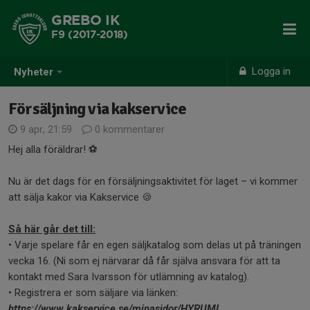
GREBO IK
F9 (2017-2018)
Logga in
Nyheter
Försäljning via kakservice
9 apr, 21:59
0 kommentarer
Hej alla föräldrar! ⚽️
Nu är det dags för en försäljningsaktivitet för laget – vi kommer
att sälja kakor via Kakservice 🍪
Så här går det till:
• Varje spelare får en egen säljkatalog som delas ut på träningen
vecka 16. (Ni som ej närvarar då får själva ansvara för att ta
kontakt med Sara Ivarsson för utlämning av katalog).
• Registrera er som säljare via länken:
https://www.kakservice.se/minasidor/HYRUMI