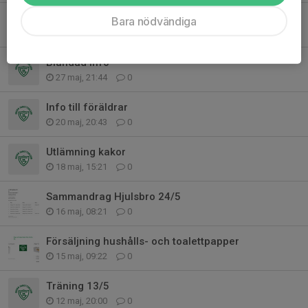
Vikingacupen
Bara nödvändiga
31 maj, 22:22
0
Blandad info
27 maj, 21:44
0
Info till föräldrar
20 maj, 20:43
0
Utlämning kakor
18 maj, 15:21
0
Sammandrag Hjulsbro 24/5
16 maj, 08:21
0
Försäljning hushålls- och toalettpapper
15 maj, 09:22
0
Träning 13/5
12 maj, 20:00
0