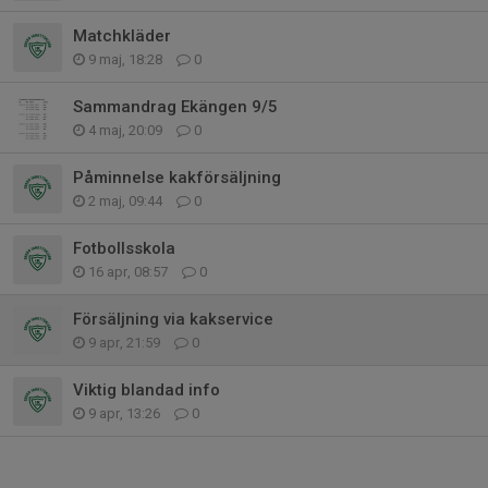
Matchkläder
9 maj, 18:28
0
Sammandrag Ekängen 9/5
4 maj, 20:09
0
Påminnelse kakförsäljning
2 maj, 09:44
0
Fotbollsskola
16 apr, 08:57
0
Försäljning via kakservice
9 apr, 21:59
0
Viktig blandad info
9 apr, 13:26
0