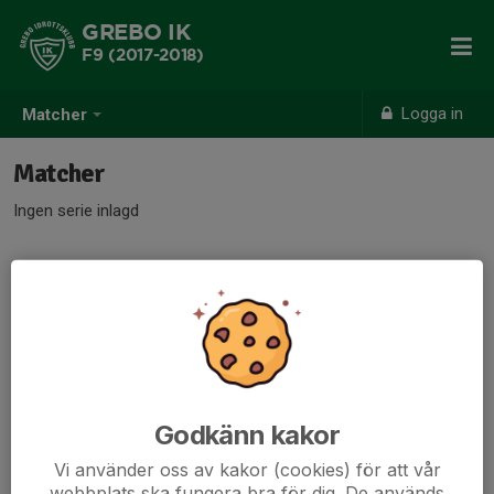
GREBO IK
F9 (2017-2018)
Logga in
Matcher
Matcher
Ingen serie inlagd
Godkänn kakor
Vi använder oss av kakor (cookies) för att vår
webbplats ska fungera bra för dig. De används