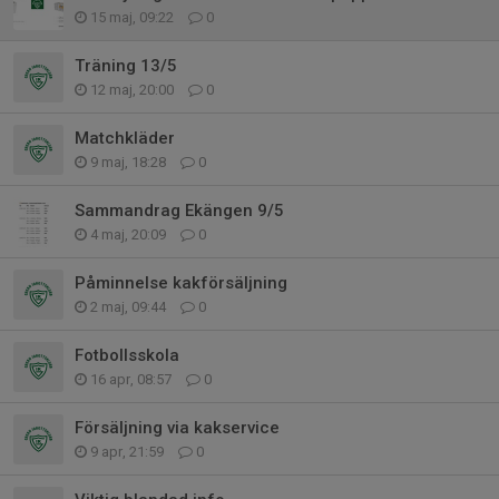
15 maj, 09:22
0
Träning 13/5
12 maj, 20:00
0
Matchkläder
9 maj, 18:28
0
Sammandrag Ekängen 9/5
4 maj, 20:09
0
Påminnelse kakförsäljning
2 maj, 09:44
0
Fotbollsskola
16 apr, 08:57
0
Försäljning via kakservice
9 apr, 21:59
0