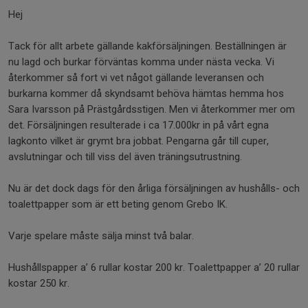
Hej
Tack för allt arbete gällande kakförsäljningen. Beställningen är
nu lagd och burkar förväntas komma under nästa vecka. Vi
återkommer så fort vi vet något gällande leveransen och
burkarna kommer då skyndsamt behöva hämtas hemma hos
Sara Ivarsson på Prästgårdsstigen. Men vi återkommer mer om
det. Försäljningen resulterade i ca 17.000kr in på vårt egna
lagkonto vilket är grymt bra jobbat. Pengarna går till cuper,
avslutningar och till viss del även träningsutrustning.
Nu är det dock dags för den årliga försäljningen av hushålls- och
toalettpapper som är ett beting genom Grebo IK.
Varje spelare måste sälja minst två balar.
Hushållspapper a’ 6 rullar kostar 200 kr. Toalettpapper a’ 20 rullar
kostar 250 kr.