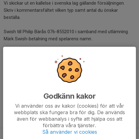
Vi skickar ut en kallelse i svenska lag gällande försäljningen.
Skriv i kommentarsfältet vilken typ samt antal du önskar
beställa.
Swish till Philip Bärås 076-8552010 i samband med utlämning.
Märk Swish-betalning med spelarens namn.
Sista datum för beställning är 30/5. Vid utelämnad kommentar i
appen det datumet tilldelas man en bal av varje.
Utlämning sker preliminärt v. 24 (mer info kommer).
Dela nyhet
Godkänn kakor
Vi använder oss av kakor (cookies) för att vår
webbplats ska fungera bra för dig. De används
även för webbanalys i syfte att hjälpa oss att
Tidigare nyheter
förbättra våra tjänster.
Så använder vi cookies
Träningsstart + Linghemscupen