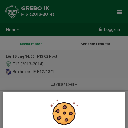
GREBO IK
F13 (2013-2014)
Logga in
Hem
Nästa match
Senaste resultat
Lör 15 aug 14:00
- F13 C2 Höst
F13 (2013-2014)
Boxholms IF F12/13/1
Visa tabell
Välkomna!