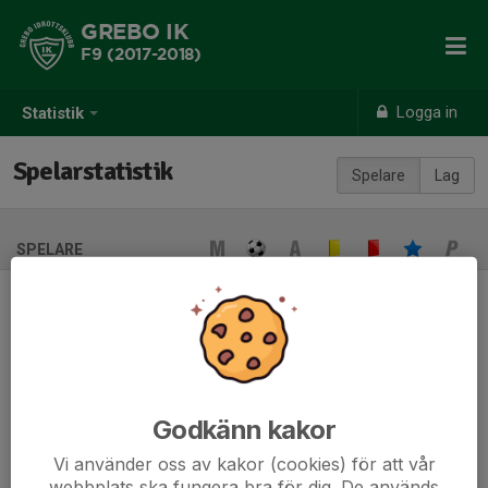
GREBO IK
F9 (2017-2018)
Logga in
Statistik
Spelarstatistik
Spelare
Lag
SPELARE
Ingen spelarstatistik sparad
När ni fyller i uppställning på respektive match visas statistiken
automatiskt på denna sida
Godkänn kakor
Vi använder oss av kakor (cookies) för att vår
webbplats ska fungera bra för dig. De används