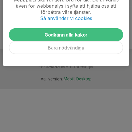
även för webbanalys i syfte att hjälpa oss att
förbättra våra tjänster.
Dela statistik
Så använder vi cookies
Godkänn alla kakor
Bara nödvändiga
För
smarta
idrottsföreningar
Välj version:
Mobil
|
Desktop