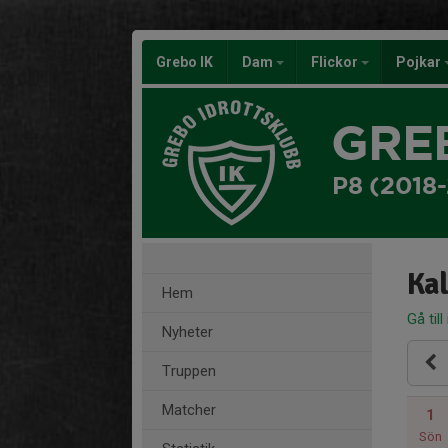
Grebo IK
Dam
Flickor
Pojkar
GRE
P8 (2018
Ka
Hem
Gå till
Nyheter
Truppen
Matcher
1
Sön