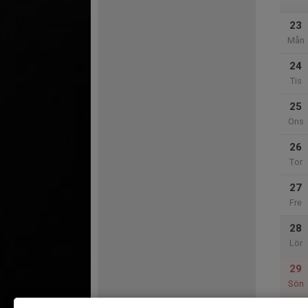
23
Mån
24
Tis
25
Ons
26
Tor
27
Fre
28
Lör
29
Sön