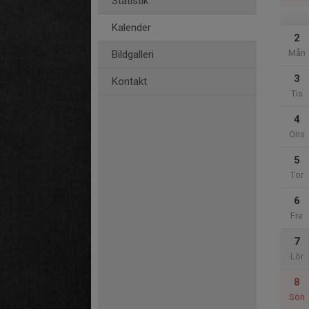
Statistik
Kalender
2
Mån
Bildgalleri
3
Kontakt
Tis
4
Ons
5
Tor
6
Fre
7
Lör
8
Sön