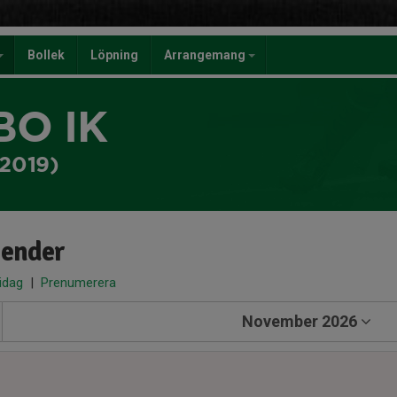
Bollek
Löpning
Arrangemang
BO IK
-2019)
lender
 idag
|
Prenumerera
November 2026