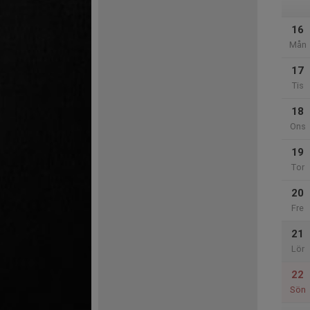
16
Mån
17
Tis
18
Ons
19
Tor
20
Fre
21
Lör
22
Sön