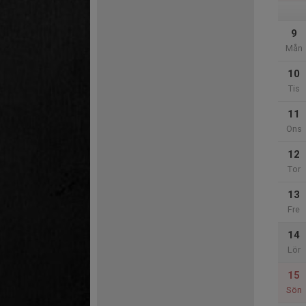
9
Mån
10
Tis
11
Ons
12
Tor
13
Fre
14
Lör
15
Sön