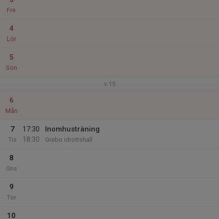
Fre
4
Lör
5
Sön
v.15
6
Mån
7
17:30
Inomhusträning
18:30
Tis
Grebo idrottshall
8
Ons
9
Tor
10