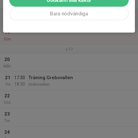
Fre
Bara nödvändiga
18
Lör
19
Sön
v.17
20
Mån
21
17:30
Träning Grebovallen
18:30
Tis
Grebovallen
22
Ons
23
Tor
24