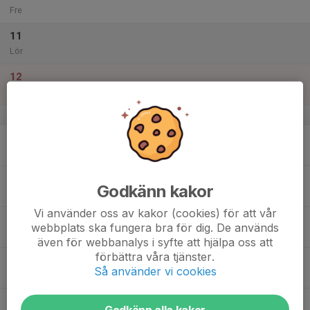
Fre
11
Lör
12
Sön
v.16
13
Mån
14
17:30
Träning Grebovallen
Godkänn kakor
18:30
Tis
Grebovallen
Vi använder oss av kakor (cookies) för att vår
15
webbplats ska fungera bra för dig. De används
Ons
även för webbanalys i syfte att hjälpa oss att
förbättra våra tjänster.
16
Så använder vi cookies
Tor
17
Godkänn alla kakor