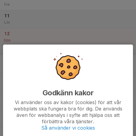
Fre
11
Lör
12
Sön
v.29
13
Mån
14
Tis
Godkänn kakor
15
Vi använder oss av kakor (cookies) för att vår
Ons
webbplats ska fungera bra för dig. De används
16
även för webbanalys i syfte att hjälpa oss att
förbättra våra tjänster.
Tor
Så använder vi cookies
17