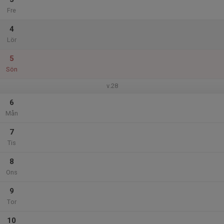
Fre
4
Lör
5
Sön
v.28
6
Mån
7
Tis
8
Ons
9
Tor
10