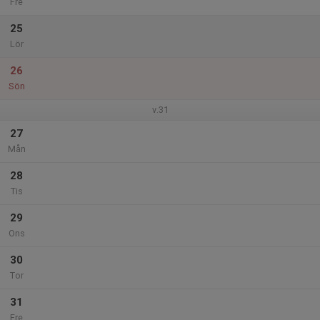
Fre
25
Lör
26
Sön
v.31
27
Mån
28
Tis
29
Ons
30
Tor
31
Fre