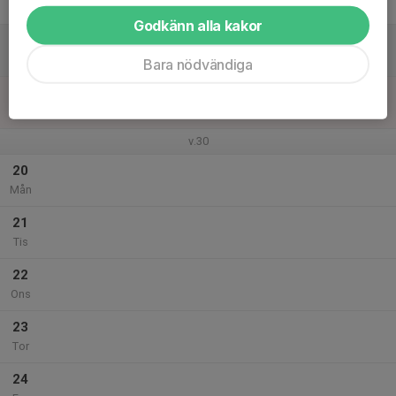
Fre
Godkänn alla kakor
18
Lör
Bara nödvändiga
19
Sön
v.30
20
Mån
21
Tis
22
Ons
23
Tor
24