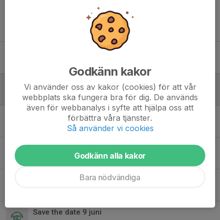
Tidigare nyheter
Linghemscupen 9 augusti
4 aug, 16:35
0
Godkänn kakor
Linghemscupen 2026
Vi använder oss av kakor (cookies) för att vår
2 jul, 12:20
0
webbplats ska fungera bra för dig. De används
även för webbanalys i syfte att hjälpa oss att
Träningsmatch Askeby
förbättra våra tjänster.
Så använder vi cookies
9 jun, 12:11
0
Utlämning toa/hushållspapper
Godkänn alla kakor
8 jun, 15:18
0
Bara nödvändiga
Info inför träningsmatchen i Askeby
3 jun, 19:33
0
Save the date 9 juni