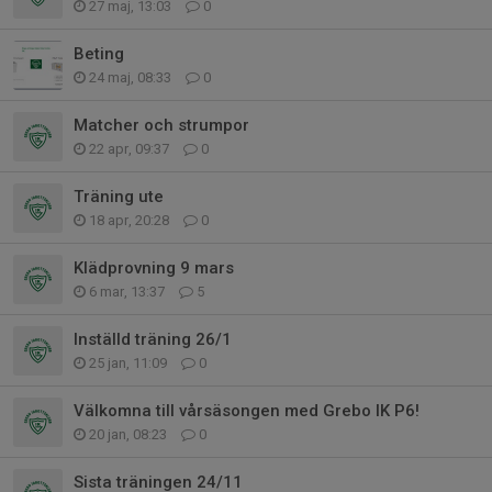
27 maj, 13:03
0
Beting
24 maj, 08:33
0
Matcher och strumpor
22 apr, 09:37
0
Träning ute
18 apr, 20:28
0
Klädprovning 9 mars
6 mar, 13:37
5
Inställd träning 26/1
25 jan, 11:09
0
Välkomna till vårsäsongen med Grebo IK P6!
20 jan, 08:23
0
Sista träningen 24/11