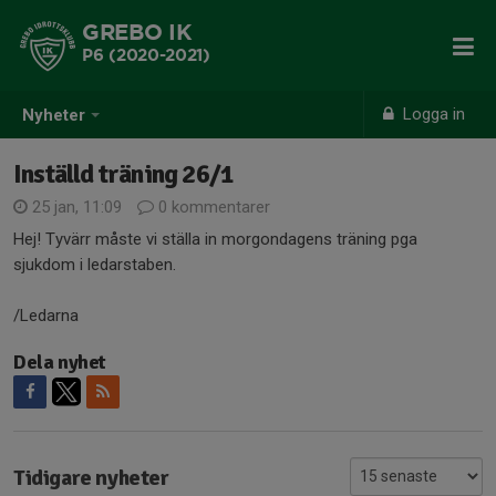
GREBO IK
P6 (2020-2021)
Logga in
Nyheter
Inställd träning 26/1
25 jan, 11:09
0 kommentarer
Hej! Tyvärr måste vi ställa in morgondagens träning pga
sjukdom i ledarstaben.
/Ledarna
Dela nyhet
Tidigare nyheter