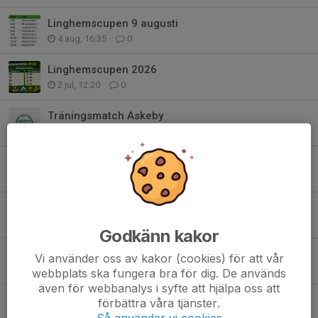
Linghemscupen 9 augusti
4 aug, 16:35
0
Linghemscupen 2026
2 jul, 12:20
0
Träningsmatch Askeby
9 jun, 12:11
0
Utlämning toa/hushållspapper
8 jun, 15:18
0
Info inför träningsmatchen i Askeby
3 jun, 19:33
0
Godkänn kakor
Save the date 9 juni
Vi använder oss av kakor (cookies) för att vår
27 maj, 13:03
0
webbplats ska fungera bra för dig. De används
även för webbanalys i syfte att hjälpa oss att
Beting
förbättra våra tjänster.
24 maj, 08:33
0
Så använder vi cookies