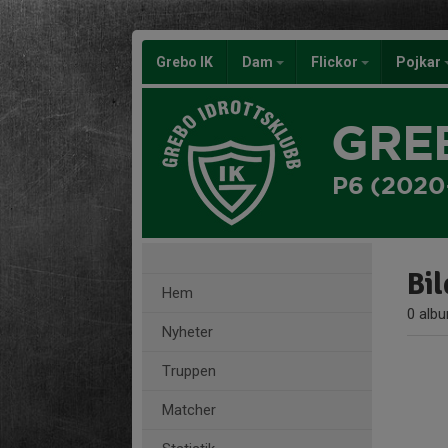
Grebo IK
Dam
Flickor
Pojkar
GRE
P6 (2020
Bil
Hem
0 alb
Nyheter
Truppen
Matcher