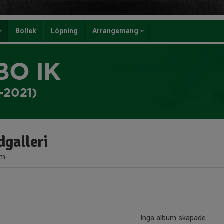
Bollek
Löpning
Arrangemang
BO IK
-2021)
dgalleri
um
Inga album skapade