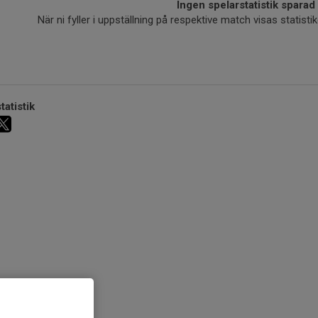
Ingen spelarstatistik sparad
När ni fyller i uppställning på respektive match visas statis
tatistik