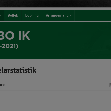
Bollek
Löpning
Arrangemang
BO IK
-2021)
larstatistik
are