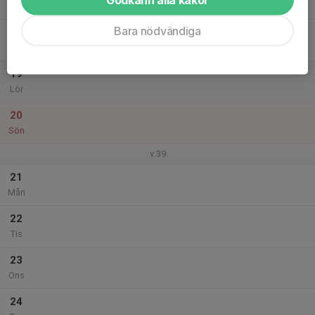
Tor
Bara nödvändiga
18
Fre
19
Lör
20
Sön
v.39
21
Mån
22
Tis
23
Ons
24