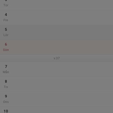
Tor
4
Fre
5
Lör
6
Sön
v.37
7
Mån
8
Tis
9
Ons
10