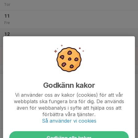
Tor
11
Fre
12
Lör
13
Sön
v.38
14
Godkänn kakor
Mån
Vi använder oss av kakor (cookies) för att vår
15
webbplats ska fungera bra för dig. De används
Tis
även för webbanalys i syfte att hjälpa oss att
förbättra våra tjänster.
16
Så använder vi cookies
Ons
17
Godkänn alla kakor