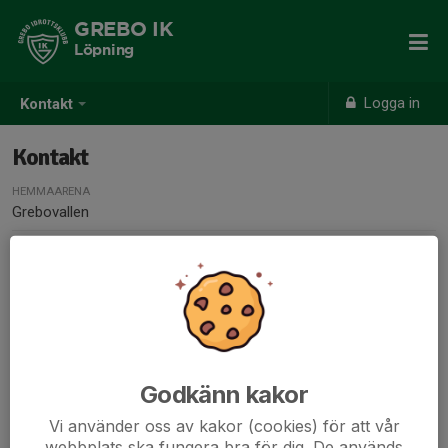
GREBO IK
Löpning
Logga in
Kontakt
Kontakt
HEMMAARENA
Grebovallen
Kontaktpersoner
Björn Gylemo
Huvudansvarig
Godkänn kakor
073-683 87 03
bjorn.gylemo@gmail.com
Vi använder oss av kakor (cookies) för att vår
webbplats ska fungera bra för dig. De används