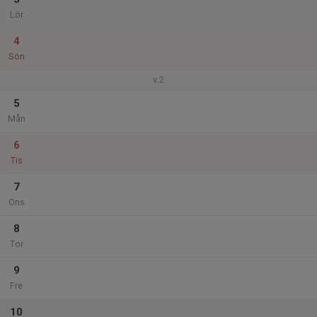
Lör
4
Sön
v.2
5
Mån
6
Tis
7
Ons
8
Tor
9
Fre
10