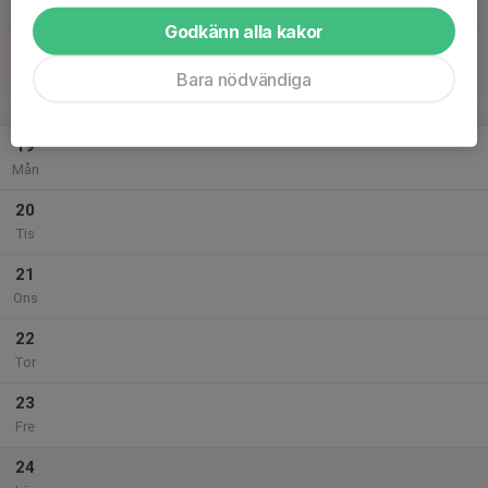
Lör
Godkänn alla kakor
18
Sön
Bara nödvändiga
v.4
19
Mån
20
Tis
21
Ons
22
Tor
23
Fre
24