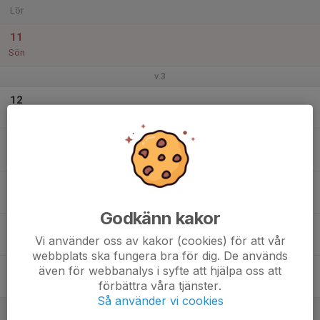
Lör
11
Sön
v.3
12
Mån
13
Tis
14
Ons
Godkänn kakor
15
Vi använder oss av kakor (cookies) för att vår
Tor
webbplats ska fungera bra för dig. De används
16
även för webbanalys i syfte att hjälpa oss att
förbättra våra tjänster.
Fre
Så använder vi cookies
17