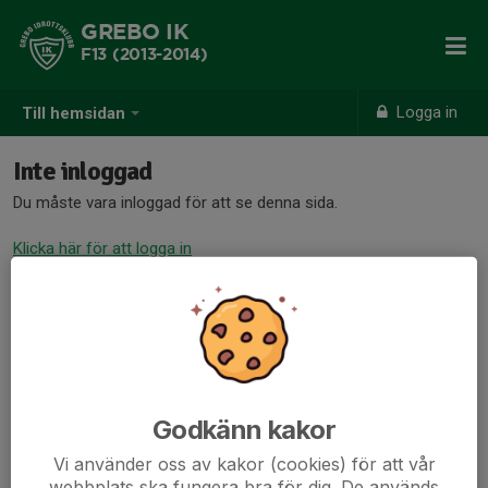
GREBO IK
F13 (2013-2014)
Logga in
Till hemsidan
Inte inloggad
Du måste vara inloggad för att se denna sida.
Klicka här för att logga in
Godkänn kakor
Vi använder oss av kakor (cookies) för att vår
webbplats ska fungera bra för dig. De används