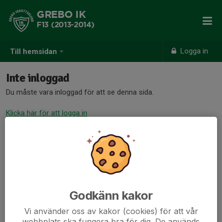
GREBO IK
F13 (2013-2014)
Logga in
Till hemsidan
Inte inloggad
Du måste vara inloggad för att se denna sida.
Klicka här för att logga in
Godkänn kakor
Vi använder oss av kakor (cookies) för att vår
webbplats ska fungera bra för dig. De används