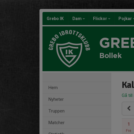
Grebo IK
Dam
Flickor
Pojkar
GRE
Bollek
Ka
Hem
Gå till
Nyheter
Truppen
Matcher
1
Fre