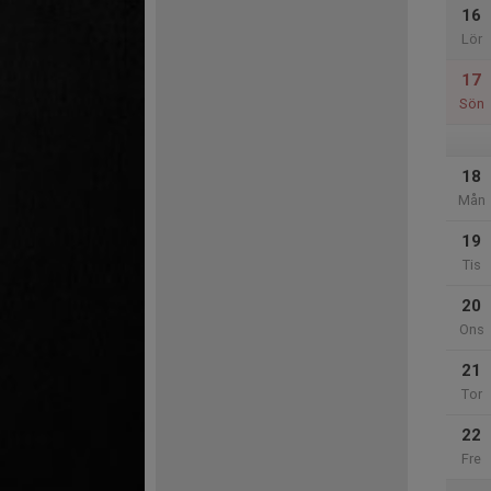
16
Lör
17
Sön
18
Mån
19
Tis
20
Ons
21
Tor
22
Fre