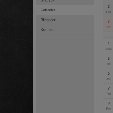
Statistik
2
Kalender
Lör
Bildgalleri
3
Sön
Kontakt
4
Mån
5
Tis
6
Ons
7
Tor
8
Fre