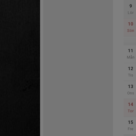
9
Lör
10
Sön
11
Mån
12
Tis
13
Ons
14
Tor
15
Fre