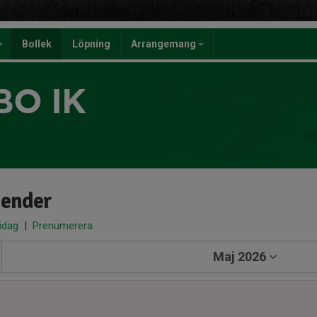
Bollek
Löpning
Arrangemang
BO IK
lender
 idag
|
Prenumerera
Maj 2026