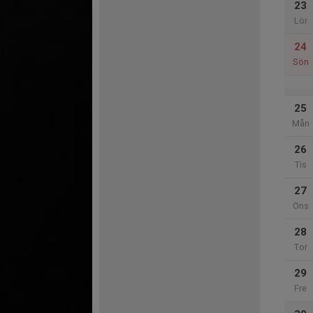
23
Lör
24
Sön
25
Mån
26
Tis
27
Ons
28
Tor
29
Fre