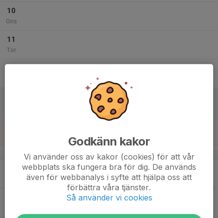
10
Ons
11
Tor
12
Fre
13
Lör
14
Sön
Godkänn kakor
v.25
Vi använder oss av kakor (cookies) för att vår
webbplats ska fungera bra för dig. De används
15
även för webbanalys i syfte att hjälpa oss att
Mån
förbättra våra tjänster.
Så använder vi cookies
16
Tis