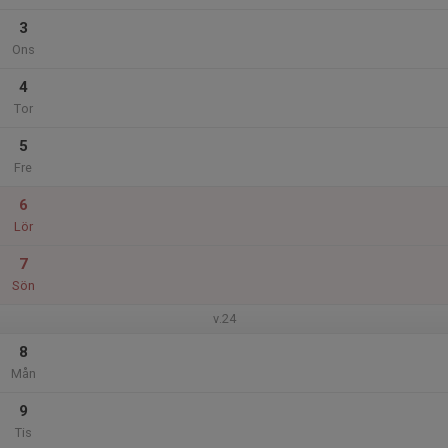
3
Ons
4
Tor
5
Fre
6
Lör
7
Sön
v.24
8
Mån
9
Tis