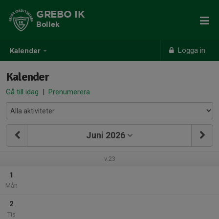
GREBO IK
Bollek
Logga in
Kalender
Kalender
Gå till idag
|
Prenumerera
Juni 2026
v.23
1
Mån
2
Tis