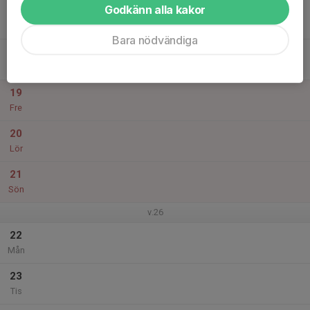
Godkänn alla kakor
17
Ons
Bara nödvändiga
18
Tor
19
Fre
20
Lör
21
Sön
v.26
22
Mån
23
Tis