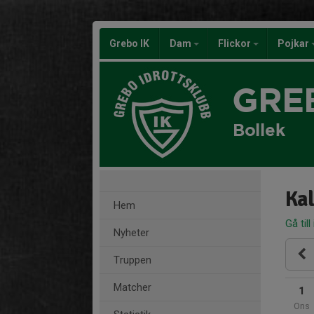
Grebo IK
Dam
Flickor
Pojkar
GRE
Bollek
Ka
Hem
Gå till
Nyheter
Truppen
Matcher
1
Ons