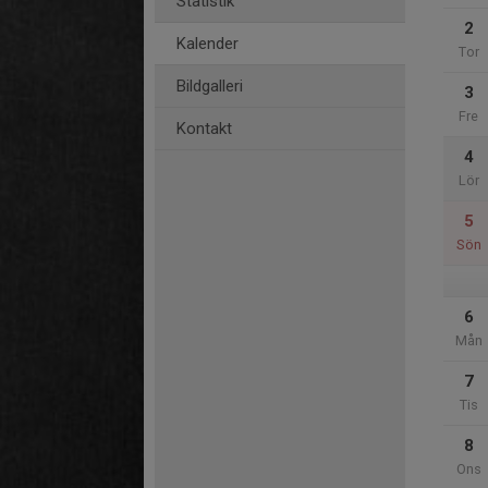
Statistik
2
Kalender
Tor
Bildgalleri
3
Fre
Kontakt
4
Lör
5
Sön
6
Mån
7
Tis
8
Ons