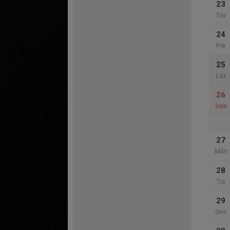
23
Tor
24
Fre
25
Lör
26
Sön
27
Mån
28
Tis
29
Ons