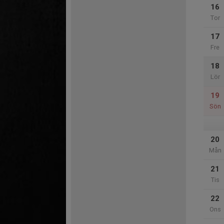
16
Tor
17
Fre
18
Lör
19
Sön
20
Mån
21
Tis
22
Ons