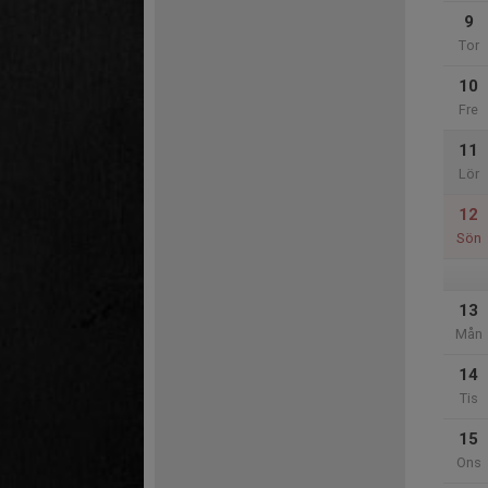
9
Tor
10
Fre
11
Lör
12
Sön
13
Mån
14
Tis
15
Ons