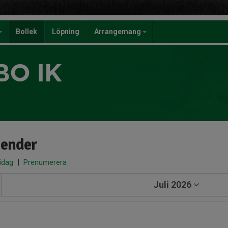
Bollek
Löpning
Arrangemang
BO IK
lender
 idag
|
Prenumerera
Juli 2026