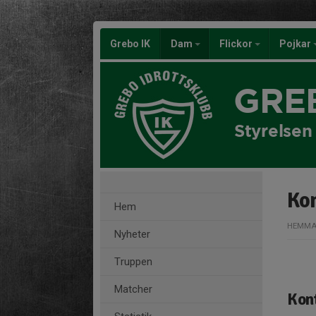
Grebo IK
Dam
Flickor
Pojkar
GRE
Styrelsen
Ko
Hem
HEMMA
Nyheter
Truppen
Matcher
Kon