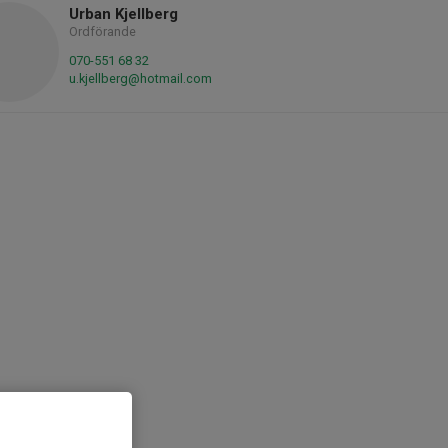
Urban Kjellberg
Ordförande
070-551 68 32
u.kjellberg@hotmail.com