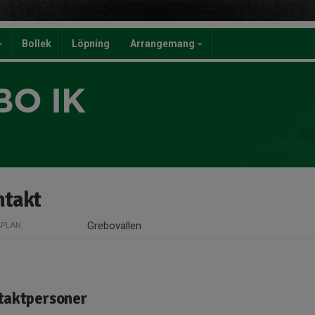
Bollek
Löpning
Arrangemang
BO IK
ntakt
Grebovallen
PLAN
taktpersoner