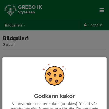
GREBO IK
Styrelsen
Logga in
Bildgalleri
Bildgalleri
0 album
Inga album skapade
Godkänn kakor
Vi använder oss av kakor (cookies) för att vår
webbplats ska fungera bra för dig. De används