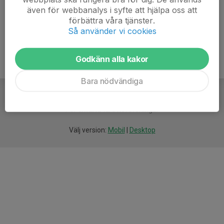
även för webbanalys i syfte att hjälpa oss att
Ålder
6 år
förbättra våra tjänster.
Så använder vi cookies
Godkänn alla kakor
Bara nödvändiga
För
smarta
idrottsföreningar
Välj version:
Mobil
|
Desktop