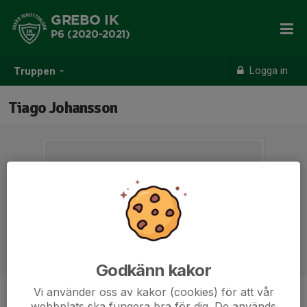
GREBO IK
P6 (2020-2021)
Logga in
Truppen
Tiago Johansson
Godkänn kakor
Vi använder oss av kakor (cookies) för att vår
Position
-
webbplats ska fungera bra för dig. De används