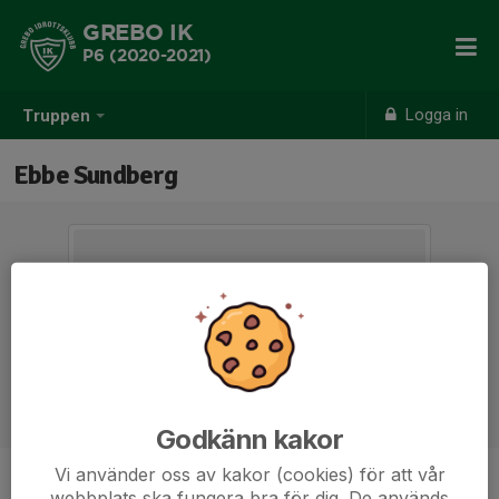
GREBO IK
P6 (2020-2021)
Logga in
Truppen
Ebbe Sundberg
Godkänn kakor
Vi använder oss av kakor (cookies) för att vår
Position
-
webbplats ska fungera bra för dig. De används