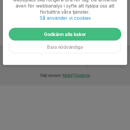
även för webbanalys i syfte att hjälpa oss att
Ålder
4 år
förbättra våra tjänster.
Så använder vi cookies
Godkänn alla kakor
Bara nödvändiga
För
smarta
idrottsföreningar
Välj version:
Mobil
|
Desktop