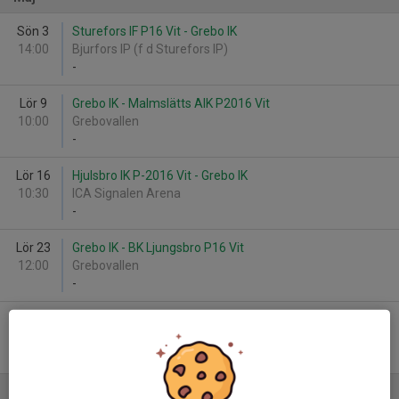
Sön 3
Sturefors IF P16 Vit - Grebo IK
14:00
Bjurfors IP (f d Sturefors IP)
-
Lör 9
Grebo IK - Malmslätts AIK P2016 Vit
10:00
Grebovallen
-
Lör 16
Hjulsbro IK P-2016 Vit - Grebo IK
10:30
ICA Signalen Arena
-
Lör 23
Grebo IK - BK Ljungsbro P16 Vit
12:00
Grebovallen
-
Lör 30
BK Kenty P2016 - Grebo IK
12:30
Fredriksbergs IP
-