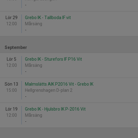
-
Lör 29
Grebo IK - Tallboda IF vit
12:00
Mårsäng
-
September
Lör 5
Grebo IK - Sturefors IF P16 Vit
12:00
Mårsäng
-
Sön 13
Malmslätts AIK P2016 Vit - Grebo IK
15:00
Hellgrenshagen D-plan 2
-
Lör 19
Grebo IK - Hjulsbro IK P-2016 Vit
12:00
Mårsäng
-