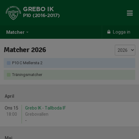
GREBO IK
P10 (2016-2017)
Logga in
Matcher
Matcher 2026
P10 C Mellersta 2
Träningsmatcher
April
Ons 15
Grebo IK - Tallboda IF
18:00
Grebovallen
-
Maj