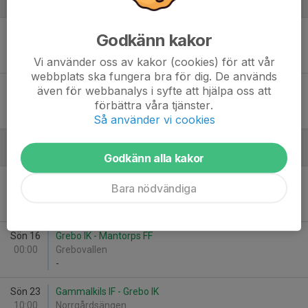
Juni
Sön 7
Grebo IK - Åtvidabergs FF P2016 Röd
Godkänn kakor
09:30
Grebovallen
-
Vi använder oss av kakor (cookies) för att vår
webbplats ska fungera bra för dig. De används
Sön 14
Kisa BK P2016 - Grebo IK
även för webbanalys i syfte att hjälpa oss att
17:00
Kisa IP C-plan
förbättra våra tjänster.
-
Så använder vi cookies
Augusti
Godkänn alla kakor
Lör 8
Grebo IK - Brokinds IF P16
Bara nödvändiga
10:00
Mårsäng
-
Sön 16
Grebo IK - Mantorps FF
00:00
Grebovallen
-
Sön 23
Gammalkils IF - Grebo IK
10:00
Norrgårdsängen