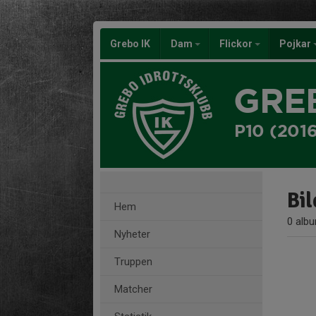
Grebo IK
Dam
Flickor
Pojkar
GRE
P10 (201
Bil
Hem
0 alb
Nyheter
Truppen
Matcher