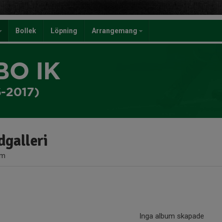
Bollek
Löpning
Arrangemang
BO IK
6-2017)
dgalleri
um
Inga album skapade