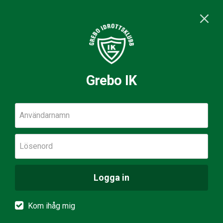
Grebo IK
Användarnamn
Lösenord
Logga in
Kom ihåg mig