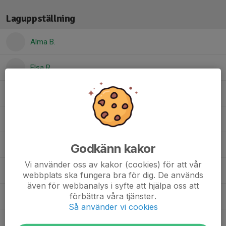
Laguppställning
Alma B.
Elsa R.
Esmeralda K.
Filippa G.
Lilly O.
Godkänn kakor
Vi använder oss av kakor (cookies) för att vår
Luna W.
webbplats ska fungera bra för dig. De används
även för webbanalys i syfte att hjälpa oss att
förbättra våra tjänster.
My K.
Så använder vi cookies
Siri T.