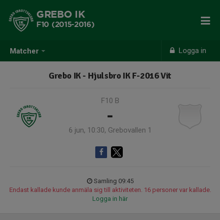
GREBO IK
F10 (2015-2016)
Logga in
Matcher
Grebo IK - Hjulsbro IK F-2016 Vit
F10 B
-
6 jun, 10:30, Grebovallen 1
Samling 09:45
Endast kallade kunde anmäla sig till aktiviteten. 16 personer var kallade.
Logga in här