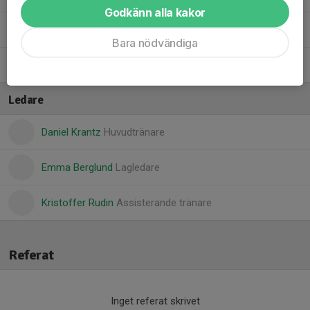
Godkänn alla kakor
Vega T.
Bara nödvändiga
Zaga A.
Ledare
Daniel Krantz
Huvudtränare
Emma Berglund
Lagledare
Kristoffer Rudin
Assisterande tränare
Referat
Inget referat skrivet