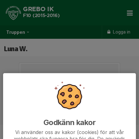
GREBO IK
F10 (2015-2016)
Logga in
Truppen
Luna W.
Godkänn kakor
Vi använder oss av kakor (cookies) för att vår
Ålder
9 år
webbplats ska fungera bra för dig. De används