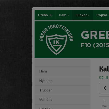
Grebo IK
Dam
Flickor
Pojkar
GRE
F10 (201
Ka
Hem
Gå till
Nyheter
Truppen
Matcher
1
Ons