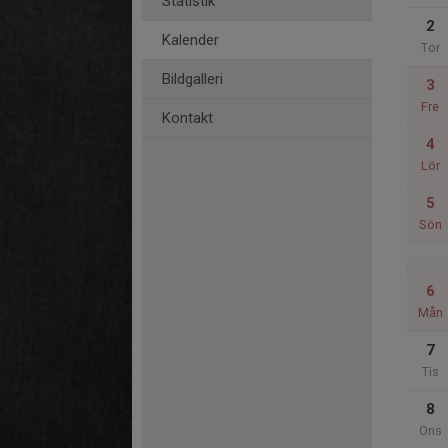
Statistik
2
Kalender
Tor
Bildgalleri
3
Fre
Kontakt
4
Lör
5
Sön
6
Mån
7
Tis
8
Ons