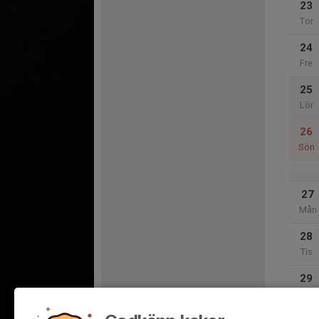
23
Tor
24
Fre
25
Lör
26
Sön
27
Mån
28
Tis
29
Ons