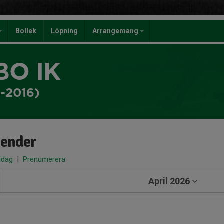
Bollek
Löpning
Arrangemang
BO IK
5-2016)
lender
 idag
|
Prenumerera
April 2026