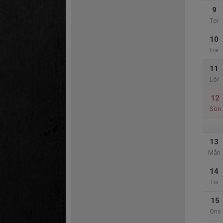
9
Tor
10
Fre
11
Lör
12
Sön
13
Mån
14
Tis
15
Ons