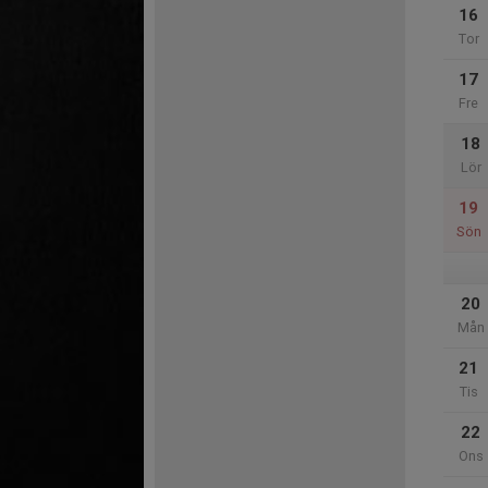
16
Tor
17
Fre
18
Lör
19
Sön
20
Mån
21
Tis
22
Ons