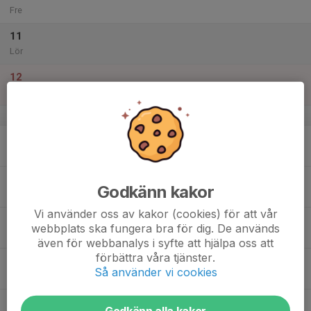
Fre
11
Lör
12
Sön
v.16
13
Mån
14
Godkänn kakor
Tis
Vi använder oss av kakor (cookies) för att vår
15
webbplats ska fungera bra för dig. De används
Ons
även för webbanalys i syfte att hjälpa oss att
förbättra våra tjänster.
16
Så använder vi cookies
Tor
17
Godkänn alla kakor