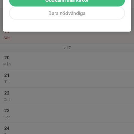
Fre
Bara nödvändiga
18
Lör
19
Sön
v.17
20
Mån
21
Tis
22
Ons
23
Tor
24