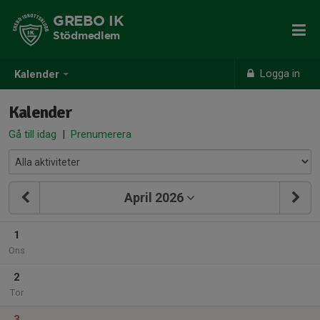
GREBO IK
Stödmedlem
Logga in
Kalender
Kalender
Gå till idag
|
Prenumerera
April 2026
1
Ons
2
Tor
3