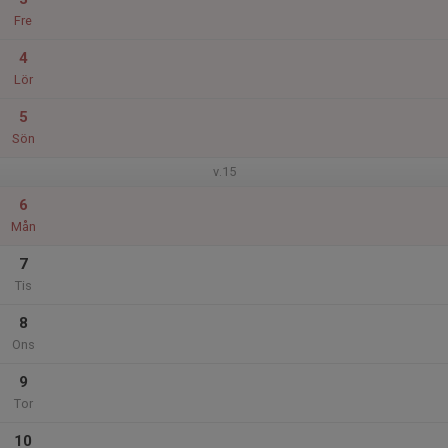
Fre
4
Lör
5
Sön
v.15
6
Mån
7
Tis
8
Ons
9
Tor
10