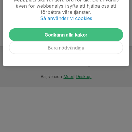
även för webbanalys i syfte att hjälpa oss att
Ålder
35 år
förbättra våra tjänster.
Så använder vi cookies
Godkänn alla kakor
Bara nödvändiga
För
smarta
idrottsföreningar
Välj version:
Mobil
|
Desktop