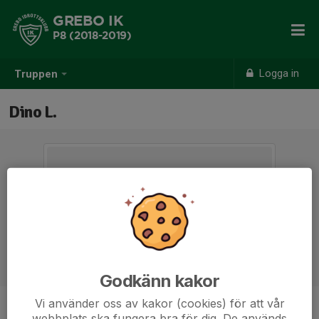
GREBO IK
P8 (2018-2019)
Logga in
Truppen
Dino L.
Godkänn kakor
Vi använder oss av kakor (cookies) för att vår
Titel
Tränare
webbplats ska fungera bra för dig. De används