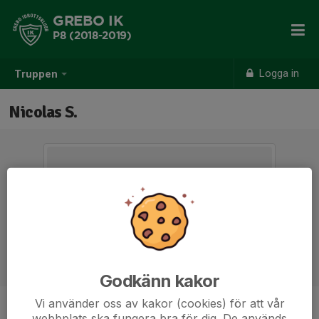
GREBO IK
P8 (2018-2019)
Logga in
Truppen
Nicolas S.
Godkänn kakor
Vi använder oss av kakor (cookies) för att vår
Ålder
7 år
webbplats ska fungera bra för dig. De används