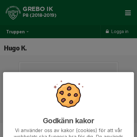
GREBO IK
P8 (2018-2019)
Logga in
Truppen
Hugo K.
Godkänn kakor
Vi använder oss av kakor (cookies) för att vår
Ålder
6 år
webbplats ska fungera bra för dig. De används