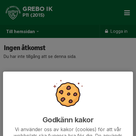
GREBO IK
P11 (2015)
Logga in
Till hemsidan
Ingen åtkomst
Du har inte tillgång att se denna sida.
Godkänn kakor
Vi använder oss av kakor (cookies) för att vår
webbplats ska fungera bra för dig. De används