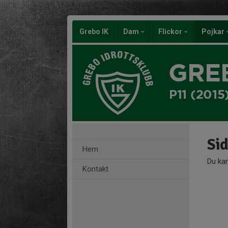
Grebo IK
Dam
Flickor
Pojkar
GRE
P11 (2015
Sid
Hem
Du kan
Kontakt