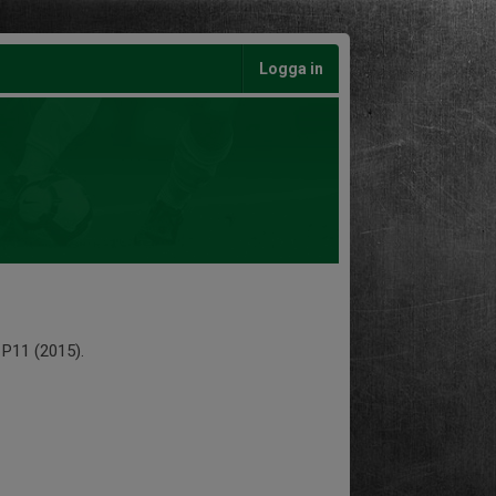
Logga in
 P11 (2015).