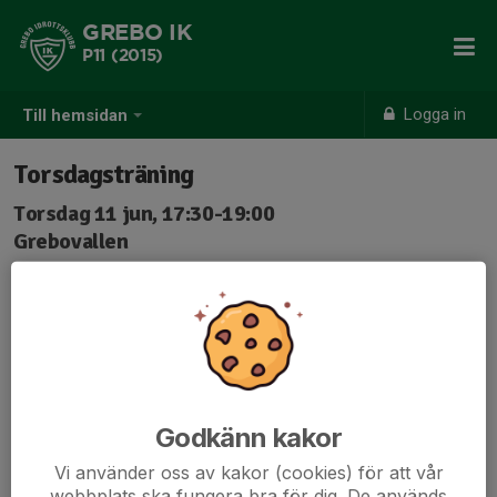
GREBO IK
P11 (2015)
Logga in
Till hemsidan
Torsdagsträning
Torsdag 11 jun, 17:30-19:00
Grebovallen
Samling: 17:30
Godkänn kakor
Vi använder oss av kakor (cookies) för att vår
webbplats ska fungera bra för dig. De används