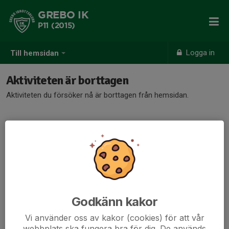
GREBO IK
P11 (2015)
Logga in
Till hemsidan
Aktiviteten är borttagen
Aktiviteten du försöker nå är borttagen från hemsidan.
Godkänn kakor
Vi använder oss av kakor (cookies) för att vår
webbplats ska fungera bra för dig. De används