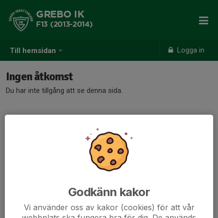
GREBO IK
F13 (2013-2014)
Logga in
Till hemsidan
Ingen åtkomst
Du har inte tillgång att se denna sida.
Godkänn kakor
Vi använder oss av kakor (cookies) för att vår
webbplats ska fungera bra för dig. De används