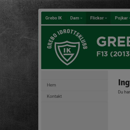
Grebo IK
Dam
Flickor
Pojkar
GRE
F13 (201
In
Hem
Du har
Kontakt