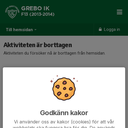
GREBO IK
F13 (2013-2014)
Logga in
Till hemsidan
Aktiviteten är borttagen
Aktiviteten du försöker nå är borttagen från hemsidan.
Godkänn kakor
Vi använder oss av kakor (cookies) för att vår
webbplats ska fungera bra för dig. De används