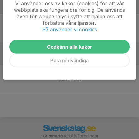
Vi använder oss av kakor (cookies) för att vår
Laguppställning
webbplats ska fungera bra för dig. De används
även för webbanalys i syfte att hjälpa oss att
förbättra våra tjänster.
Ingen uppställning ifylld
Så använder vi cookies
Godkänn alla kakor
Inför match
Bara nödvändiga
Inget skrivet
För
smarta
idrottsföreningar