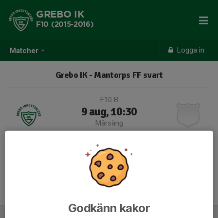
GREBO IK
F10 (2015-2016)
Logga in
Matcher
Grebo IK - Mantorps FF svart
F10 B
9 aug, 10:30
Mårsäng
Samling 09:45
Endast kallade kan anmäla sig till aktiviteten. 16 personer är kallade.
Logga in här
Godkänn kakor