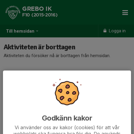
GREBO IK
F10 (2015-2016)
Logga in
Till hemsidan
Aktiviteten är borttagen
Aktiviteten du försöker nå är borttagen från hemsidan.
Godkänn kakor
Vi använder oss av kakor (cookies) för att vår
webbplats ska fungera bra för dig. De används