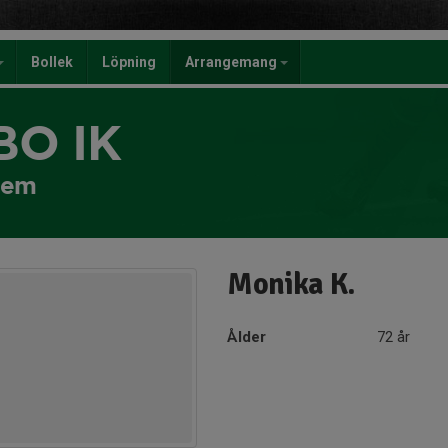
Bollek
Löpning
Arrangemang
BO IK
lem
Monika K.
Ålder
72 år