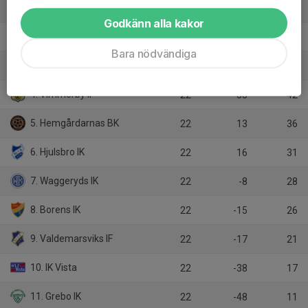
1. IF Haga
22
43
52
Godkänn alla kakor
2. Myresjö-Vetlanda FK
22
40
47
Bara nödvändiga
3. Nässjö FF
22
47
46
4. Vimmerby IF
22
33
42
5. Hemgårdarnas BK
22
13
36
6. Hjulsbro IK
22
16
31
7. Waggeryds IK
22
-8
28
8. Borens IK
22
-15
26
9. Valdemarsviks IF
22
-17
21
10. IK Vista
22
-38
17
11. Grebo IK
22
-48
11