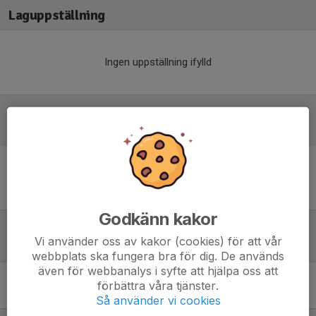
Laguppställning
Ingen uppställning ifylld
Referat
Inget referat skrivet
Godkänn kakor
Vi använder oss av kakor (cookies) för att vår
Tabell
webbplats ska fungera bra för dig. De används
även för webbanalys i syfte att hjälpa oss att
Div 3 Nordöstra Götaland,
förbättra våra tjänster.
herr 2024
M
+/-
P
Så använder vi cookies