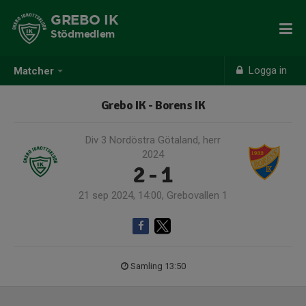
GREBO IK
Stödmedlem
Logga in
Matcher
Grebo IK - Borens IK
Div 3 Nordöstra Götaland, herr
2024
2 - 1
21 sep 2024, 14:00, Grebovallen 1
Samling 13:50