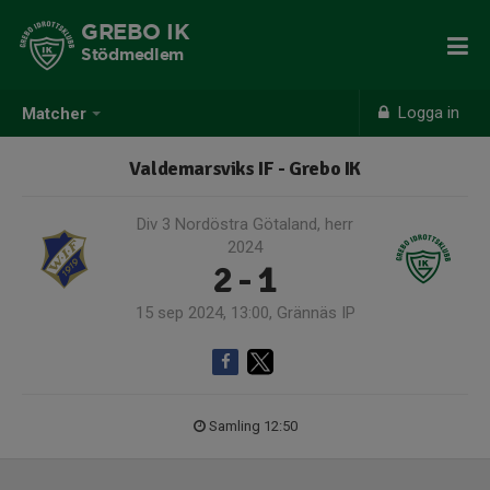
GREBO IK
Stödmedlem
Logga in
Matcher
Valdemarsviks IF - Grebo IK
Div 3 Nordöstra Götaland, herr
2024
2 - 1
15 sep 2024, 13:00, Grännäs IP
Samling 12:50