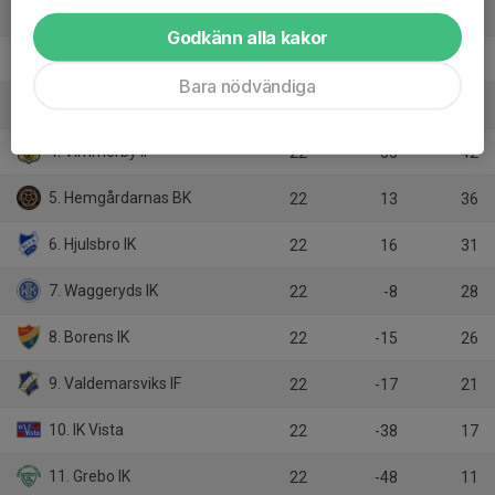
1. IF Haga
22
43
52
Godkänn alla kakor
2. Myresjö-Vetlanda FK
22
40
47
Bara nödvändiga
3. Nässjö FF
22
47
46
4. Vimmerby IF
22
33
42
5. Hemgårdarnas BK
22
13
36
6. Hjulsbro IK
22
16
31
7. Waggeryds IK
22
-8
28
8. Borens IK
22
-15
26
9. Valdemarsviks IF
22
-17
21
10. IK Vista
22
-38
17
11. Grebo IK
22
-48
11