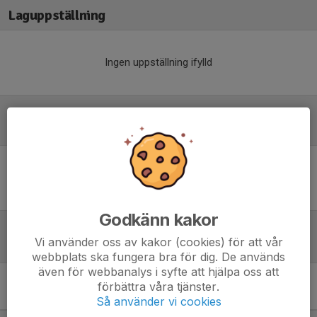
Laguppställning
Ingen uppställning ifylld
Referat
Inget referat skrivet
Godkänn kakor
Vi använder oss av kakor (cookies) för att vår
Tabell
webbplats ska fungera bra för dig. De används
även för webbanalys i syfte att hjälpa oss att
Div 3 Nordöstra Götaland,
förbättra våra tjänster.
herr 2024
M
+/-
P
Så använder vi cookies