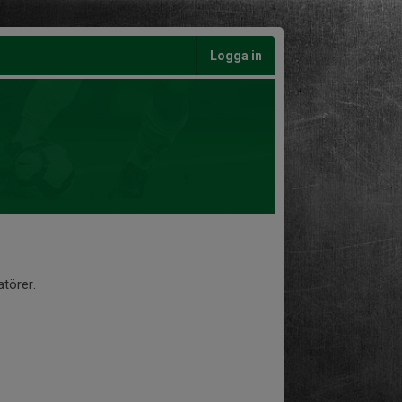
Logga in
törer.