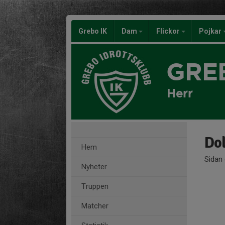
Grebo IK
Dam
Flickor
Pojkar
GRE
Herr
Dol
Hem
Sidan 
Nyheter
Truppen
Matcher